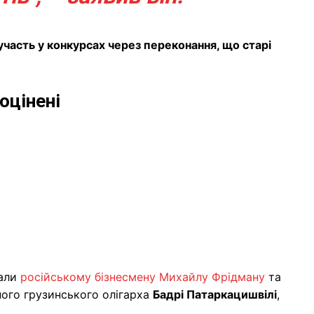
участь у конкурсах через переконання, що старі
оцінені
жали
російському бізнесмену Михайлу Фрідману
та
ого грузинського олігарха
Бадрі Патаркацишвілі
,