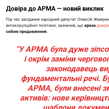
Довіра до АРМА — новий виклик
Під час засідання народний депутат Олексій Жмерен
антикорупційної політики, зазначив, що
криза
довір
собою продовження
.
"У АРМА була дуже зіпсо
і окрім заміни чергово
законодавець ви
фундаментальні речі. Б
АРМА, були внесені з
активів: нове керівницт
шаблони документі