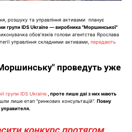
ння, розшуку та управління активами планує
ми групи IDS Ukraine — виробника "Моршинської"
виконувачка обов'язків голови агентства Ярослава
тегії управління складними активами,
передають
"Моршинську" проведуть уже
ії групи IDS Ukraine
, проте лише дві з них мають
шли лише етап "ринкових консультацій".
Повну
у управителя.
осити конкурс протягом