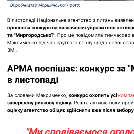
Виробництво Моршинської / фото:
В листопаді Національне агентство з питань виявле
провести конкурс на визначення управителя актива
та "Миргородської"
. Про це повідомила тимчасово 
Максименко під час круглого столу щодо нової стра
ЗМІ.
АРМА поспішає: конкурс за 
в листопаді
За словами Максименко,
конкурс охопить усі
компан
завершену ринкову оцінку.
Решта активів поки прой
оцінку агентство обіцяє здійснити вже після вибор
"Ми сподіваємося огол