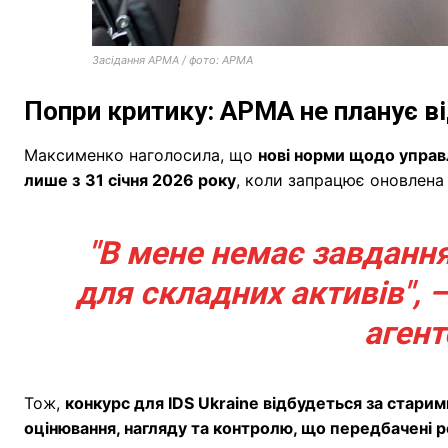
Засідання АРМА / фото: АРМА
Попри критику: АРМА не планує в
Максименко наголосила, що
нові норми щодо управ
лише з
31 січня 2026 року
, коли запрацює оновлена
"В мене немає завданн
для складних активів", 
агент
Тож,
конкурс для IDS Ukraine відбудеться за стари
оцінювання, нагляду та контролю, що передбачені