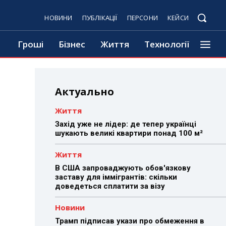
НОВИНИ
ПУБЛІКАЦІЇ
ПЕРСОНИ
КЕЙСИ
Гроші
Бізнес
Життя
Технології
Актуально
Життя
Захід уже не лідер: де тепер українці
шукають великі квартири понад 100 м²
Життя
В США запроваджують обов'язкову
заставу для іммігрантів: скільки
доведеться сплатити за візу
Новини
Трамп підписав укази про обмеження в