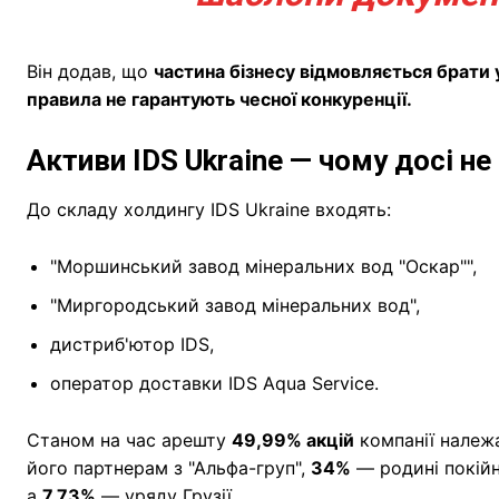
Він додав, що
частина бізнесу відмовляється брати 
правила не гарантують чесної конкуренції.
Активи IDS Ukraine — чому досі не 
До складу холдингу IDS Ukraine входять:
"Моршинський завод мінеральних вод "Оскар"",
"Миргородський завод мінеральних вод",
дистриб'ютор IDS,
оператор доставки IDS Aqua Service.
Станом на час арешту
49,99% акцій
компанії нале
його партнерам з "Альфа-груп",
34%
— родині покійн
а
7,73%
— уряду Грузії.