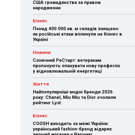
США громадянства за правом
народження
Бізнес
Понад 400 000 кв. м складів знищено:
як російські атаки вплинули на бізнес в
Україні
Новини
Сонячний РеСтарт: ветеранам
пропонують опанувати нову професію
у відновлювальній енергетиці
Життя
Найпопулярніші модні бренди 2026
року: Chanel, Miu Miu та Dior очолили
рейтинг Lyst
Бізнес
COOSH виходить за межі України:
український fashion-бренд відкриє
перший магазин у Варшаві