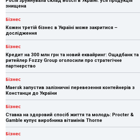
Росія зруйнувала склад Bosch в Україні: уся продукція
знищена
Бізнес
Кожен третій бізнес в Україні може закритися –
дослідження
Бізнес
Кредит на 300 млн грн та новий еквайринг: Ощадбанк та
ритейлер Fozzy Group оголосили про стратегічне
партнерство
Бізнес
Maersk запустив залізничні перевезення контейнерів з
Констанци до України
Бізнес
Ставка на здоровий спосіб життя та молодь: Procter &
Gamble купує виробника вітамінів Thorne
Бізнес