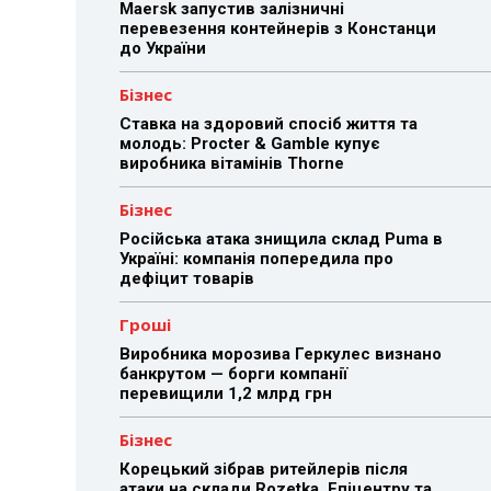
Maersk запустив залізничні
перевезення контейнерів з Констанци
до України
Бізнес
Ставка на здоровий спосіб життя та
молодь: Procter & Gamble купує
виробника вітамінів Thorne
Бізнес
Російська атака знищила склад Puma в
Україні: компанія попередила про
дефіцит товарів
Гроші
Виробника морозива Геркулес визнано
банкрутом — борги компанії
перевищили 1,2 млрд грн
Бізнес
Корецький зібрав ритейлерів після
атаки на склади Rozetka, Епіцентру та