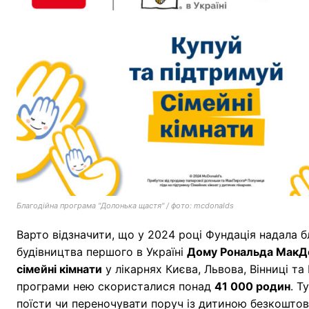
Благодійна програма "Долонька щастя" / фото: mcdonalds
Варто відзначити, що у 2024 році Фундація надала 
будівництва першого в Україні
Дому Рональда МакД
сімейні кімнати
у лікарнях Києва, Львова, Вінниці та
програми нею скористалися понад
41 000 родин
. Т
поїсти чи переночувати поруч із дитиною безкоштов