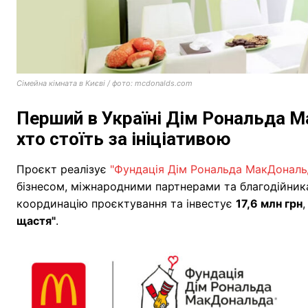
Сімейна кімната в Києві / фото: mcdonalds.com
Перший в Україні Дім Рональда М
хто стоїть за ініціативою
Проєкт реалізує
"Фундація Дім Рональда МакДональд
бізнесом, міжнародними партнерами та благодійника
координацію проєктування та інвестує
17,6 млн грн
,
щастя"
.