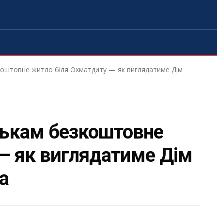
коштовне житло біля Охматдиту — як виглядатиме Дім
тькам безкоштовне
— як виглядатиме Дім
а