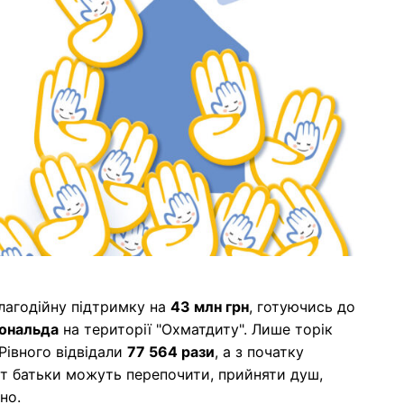
благодійну підтримку на
43 млн грн
, готуючись до
ональда
на території "Охматдиту". Лише торік
 Рівного відвідали
77 564 рази
, а з початку
ут батьки можуть перепочити, прийняти душ,
но.