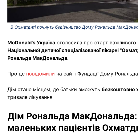
В Охматдиті почнуть будівництво Дому Рональда МакДональ
McDonald's Україна
оголосила про старт важливого с
Національної дитячої спеціалізованої лікарні "Охма
Рональда МакДональда
.
Про це
повідомили
на сайті Фундації Дому Рональд
Дім стане місцем, де батьки зможуть
безкоштовно ж
тривале лікування.
Дім Рональда МакДональда: 
маленьких пацієнтів Охматд