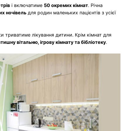
трів
і включатиме
50 окремих кімнат
. Річна
х ночівель
для родин маленьких пацієнтів з усієї
ки триватиме лікування дитини. Крім кімнат для
атишну вітальню, ігрову кімнату та бібліотеку
.