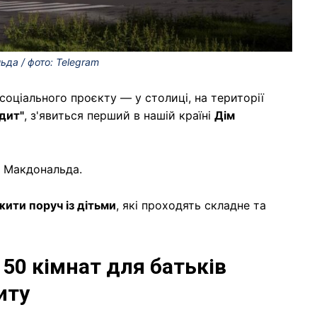
да / фото: Telegram
оціального проєкту — у столиці, на території
тдит"
, з'явиться перший в нашій країні
Дім
а Макдональда.
ити поруч із дітьми
, які проходять складне та
50 кімнат для батьків
иту