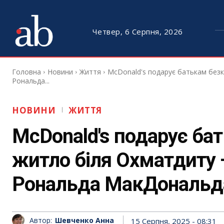
Четвер, 6 Серпня, 2026
Головна
Новини
Життя
McDonald's подарує батькам без
Рональда...
НОВИНИ
ЖИТТЯ
McDonald's подарує ба
житло біля Охматдиту 
Рональда МакДональд
Автор:
Шевченко Анна
15 Серпня, 2025 - 08:31