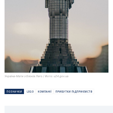
Україна-Мати з блоків Лего / Фото: u24.gov.ua
ПОЗНАЧКИ
LEGO
КОМПАНІЇ
ПРИБУТКИ ПІДПРИЄМСТВ