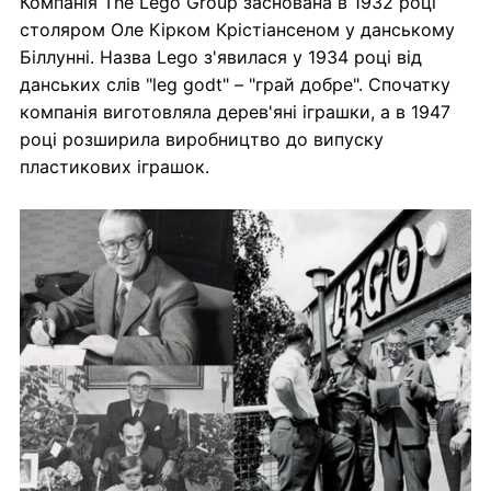
Компанія The Lego Group заснована в 1932 році
столяром Оле Кірком Крістіансеном у данському
Біллунні. Назва Lego з'явилася у 1934 році від
данських слів "leg godt" – "грай добре". Спочатку
компанія виготовляла дерев'яні іграшки, а в 1947
році розширила виробництво до випуску
пластикових іграшок.