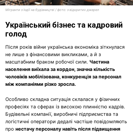
Мігранти з Індії на будівництві / фото: з відкритих джерел
Український бізнес та кадровий
голод
Після років війни українська економіка зіткнулася
не лише з фінансовими викликами, а й з
масштабним браком робочої сили.
Частина
населення виїхала за кордон, значна кількість
чоловіків мобілізована, конкуренція за персонал
між компаніями різко зросла.
Особливо складна ситуація склалася у фізичних
професіях та сферах із високою плинністю кадрів.
Будівельні компанії, виробничі підприємства та
логістичні оператори дедалі частіше повідомляють
про
нестачу персоналу навіть після підвищення