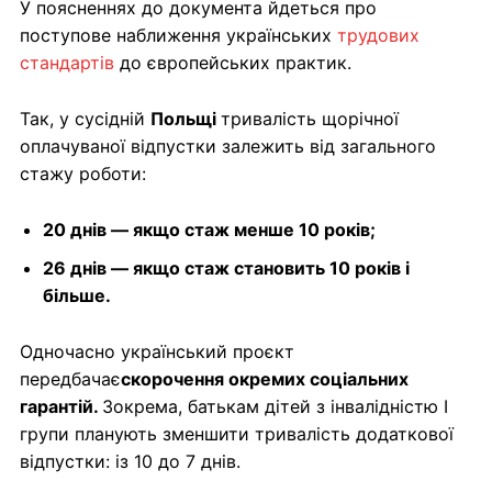
У поясненнях до документа йдеться про
поступове наближення українських
трудових
стандартів
до європейських практик.
Так, у сусідній
Польщі
тривалість щорічної
оплачуваної відпустки залежить від загального
стажу роботи:
20 днів — якщо стаж менше 10 років;
26 днів — якщо стаж становить 10 років і
більше.
Одночасно український проєкт
передбачає
скорочення окремих соціальних
гарантій.
Зокрема, батькам дітей з інвалідністю І
групи планують зменшити тривалість додаткової
відпустки: із 10 до 7 днів.