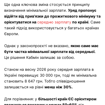
Ще одна ключова зміна стосується принципу
визначення мінімальної зарплати.
Уряд пропонує
відійти від прив'язки до прожиткового мінімуму та
орієнтуватися на
середню зарплату
по країні
. Саме
такий підхід використовується у багатьох країнах
Європи.
Однак у законопроєкті не вказано,
якою саме має
бути частка мінімальної зарплати від середньої.
Це рішення Кабмін залишає за собою.
Станом на весну 2026 року середня зарплата в
Україні перевищує 30 000 грн, тоді як мінімальна
становить 8 647 грн. Тобто співвідношення
залишається на рівні
менш ніж 30%.
Для порівняння: у
більшості країн ЄС орієнтиром
вважається показник у межах 50–60%
від