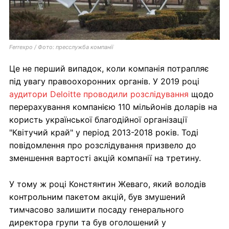
Ferrexpo / Фото: пресслужба компанії
Це не перший випадок, коли компанія потрапляє
під увагу правоохоронних органів. У 2019 році
аудитори Deloitte проводили розслідування
щодо
перерахування компанією 110 мільйонів доларів на
користь української благодійної організації
"Квітучий край" у період 2013-2018 років. Тоді
повідомлення про розслідування призвело до
зменшення вартості акцій компанії на третину.
У тому ж році Констянтин Жеваго, який володів
контрольним пакетом акцій, був змушений
тимчасово залишити посаду генерального
директора групи та був оголошений у