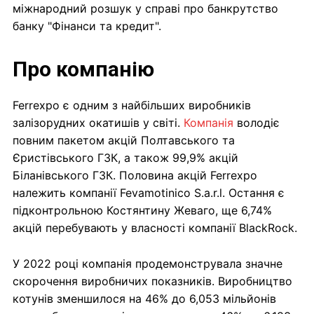
міжнародний розшук у справі про банкрутство
банку "Фінанси та кредит".
Про компанію
Ferrexpo є одним з найбільших виробників
залізорудних окатишів у світі.
Компанія
володіє
повним пакетом акцій Полтавського та
Єристівського ГЗК, а також 99,9% акцій
Біланівського ГЗК. Половина акцій Ferrexpo
належить компанії Fevamotinico S.a.r.l. Остання є
підконтрольною Костянтину Жеваго, ще 6,74%
акцій перебувають у власності компанії BlackRock.
У 2022 році компанія продемонструвала значне
скорочення виробничих показників. Виробництво
котунів зменшилося на 46% до 6,053 мільйонів