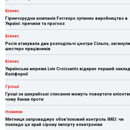
Бізнес
Гірничорудна компанія Ferrexpo зупиняє виробництво в
Україні: причини та прогноз
Бізнес
Росія атакувала два розподільчі центри Сільпо, загинул
шестеро працівників
Бізнес
Українська мережа Lviv Croissants відкриє перший заклад
Каліфорнії
Гроші
Гроші за шахрайські списання можуть повертати клієнта
чому банки проти
Новини
Митниця запроваджує обов'язковий контроль IMEI: чи
покладе це край сірому імпорту електроніки