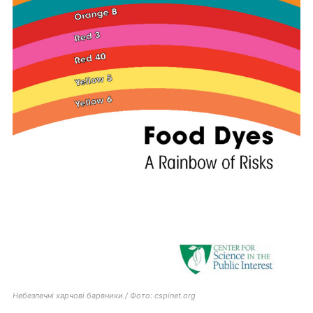
Небезпечні харчові барвники / Фото: cspinet.org