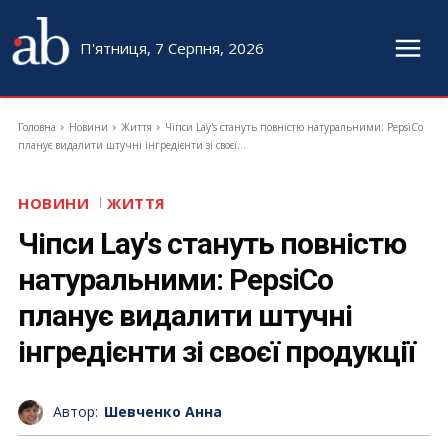
П'ятниця, 7 Серпня, 2026
Головна
Новини
Життя
Чіпси Lay's стануть повністю натуральними: PepsiCo
планує видалити штучні інгредієнти зі своєї...
НОВИНИ
ЖИТТЯ
Чіпси Lay's стануть повністю
натуральними: PepsiCo
планує видалити штучні
інгредієнти зі своєї продукції
Автор:
Шевченко Анна