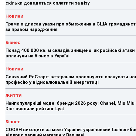
скільки доведеться сплатити за візу
Новини
Трамп підписав укази про обмеження в США громадянст
за правом народження
Бізнес
Понад 400 000 кв. м складів знищено: як російські атаки
вплинули на бізнес в Україні
Новини
Сонячний РеСтарт: ветеранам пропонують опанувати но
професію у відновлювальній енергетиці
Життя
Найпопулярніші модні бренди 2026 року: Chanel, Miu Miu 
Dior очолили рейтинг Lyst
Бізнес
COOSH виходить за межі України: український fashion-б
відкриє перший магазин у Варшаві