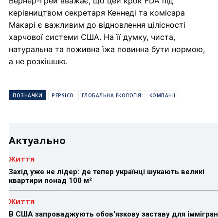
Вернер-Грей вважає, що цей крок FDA під
керівництвом секретаря Кеннеді та комісара
Макарі є важливим до відновлення цілісності
харчової системи США. На її думку, чиста,
натуральна та поживна їжа повинна бути нормою,
а не розкішшю.
ПОЗНАЧКИ
PEPSICO
ГЛОБАЛЬНА ЕКОЛОГІЯ
КОМПАНІЇ
Актуально
Життя
Захід уже не лідер: де тепер українці шукають великі
квартири понад 100 м²
Життя
В США запроваджують обов'язкову заставу для іммігран