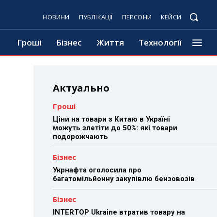
НОВИНИ
ПУБЛІКАЦІЇ
ПЕРСОНИ
КЕЙСИ
Гроші
Бізнес
Життя
Технології
Актуально
Гроші
Ціни на товари з Китаю в Україні
можуть злетіти до 50%: які товари
подорожчають
Бізнес
Укрнафта оголосила про
багатомільйонну закупівлю бензовозів
Бізнес
INTERTOP Ukraine втратив товару на