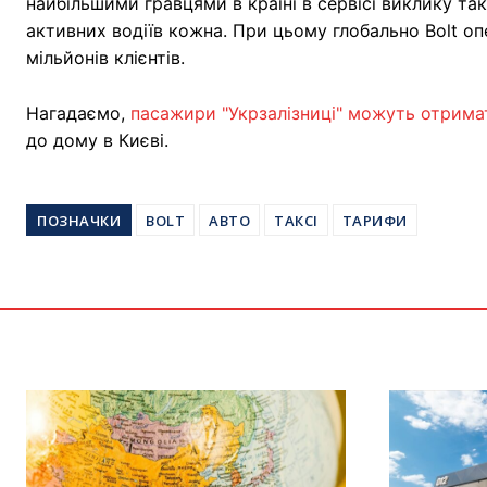
найбільшими гравцями в країні в сервісі виклику та
активних водіїв кожна. При цьому глобально Bolt оп
мільйонів клієнтів.
Нагадаємо,
пасажири "Укрзалізниці" можуть отримат
до дому в Києві.
ПОЗНАЧКИ
BOLT
АВТО
ТАКСІ
ТАРИФИ