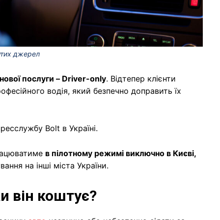
ритих джерел
нової послуги – Driver-only
. Відтепер клієнти
офесійного водія, який безпечно доправить їх
ресслужбу Bolt в Україні.
працюватиме
в пілотному режимі виключно в Києві,
ання на інші міста України.
ки він коштує?