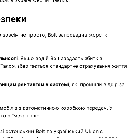
безпеки
 зовсім не просто, Bolt запровадив жорсткі
льності
. Якщо водій Bolt завдасть збитків
. Також зберігається стандартне страхування життя
айвищим рейтингом у системі
, які пройшли відбір за
омобілів з автоматичною коробкою передач. У
то з "механікою".
і естонський Bolt та український Uklon є