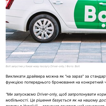
Bolt запустив у Києві нову послугу Driver-only / Фото: Bolt
Викликати драйвера можна як "на зараз" за станда
функцією попереднього бронювання на конкретний ч
"Ми запускаємо Driver-only, щоб запропонувати кори
мобільності. Це рішення базується як на нашому досві
попиту в Україні"
, – зазначив генеральний менеджер B