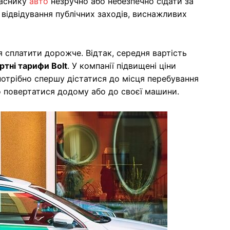
ласнику
авто
незручно або небезпечно сідати за
відвідування публічних заходів, виснажливих
 сплатити дорожче. Відтак, середня вартість
ртні тарифи Bolt
. У компанії підвищені ціни
отрібно спершу дістатися до місця перебування
но повертатися додому або до своєї машини.