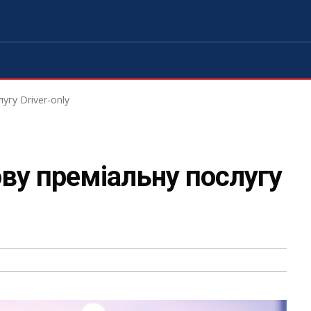
угу Driver-only
нову преміальну послугу