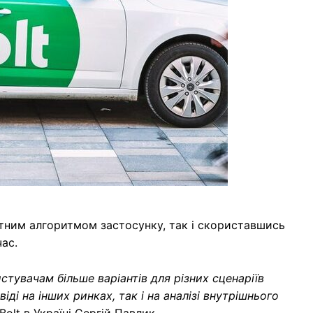
ртним алгоритмом застосунку, так і скориставшись
ас.
стувачам більше варіантів для різних сценаріїв
ді на інших ринках, так і на аналізі внутрішнього
olt в Україні Сергій Павлик.