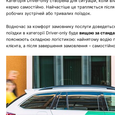
Категорія Driver-only створена для ситуацій, коли в
кермо самостійно. Найчастіше це трапляється після 
робочих зустрічей або тривалих поїздок.
Водночас за комфорт замовнику послуги доведеться
поїздки в категорії Driver-only буде
вищою за станда
пояснюють складною логістикою: найнятому водію п
клієнта, а після завершення замовлення – самостій