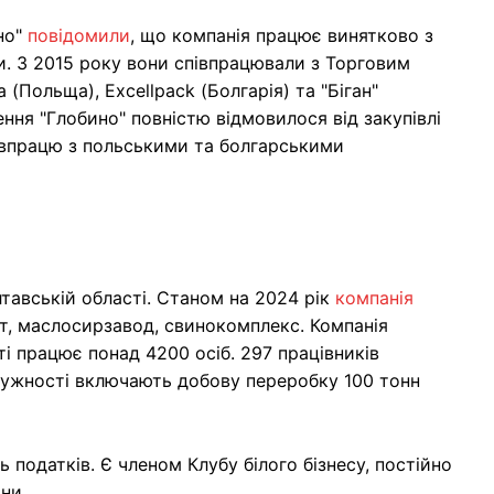
но"
повідомили
, що компанія працює винятково з
. З 2015 року вони співпрацювали з Торговим
(Польща), Excellpack (Болгарія) та "Біган"
ння "Глобино" повністю відмовилося від закупівлі
івпрацю з польськими та болгарськими
тавській області. Станом на 2024 рік
компанія
ат, маслосирзавод, свинокомплекс. Компанія
і працює понад 4200 осіб. 297 працівників
тужності включають добову переробку 100 тонн
 податків. Є членом Клубу білого бізнесу, постійно
ни.