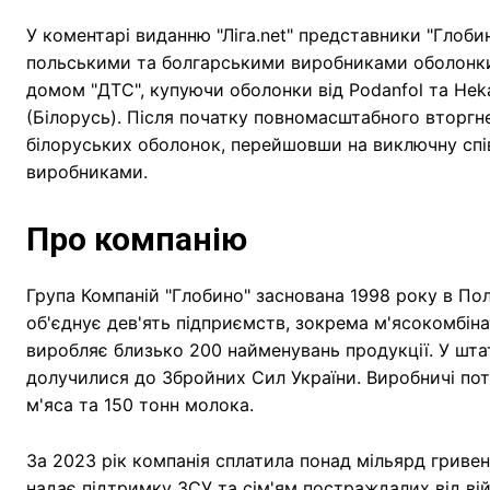
У коментарі виданню "Ліга.net" представники "Глоби
польськими та болгарськими виробниками оболонки
домом "ДТС", купуючи оболонки від Podanfol та Heka 
(Білорусь). Після початку повномасштабного вторгне
білоруських оболонок, перейшовши на виключну сп
виробниками.
Про компанію
Група Компаній "Глобино" заснована 1998 року в Пол
об'єднує дев'ять підприємств, зокрема м'ясокомбін
виробляє близько 200 найменувань продукції. У штат
долучилися до Збройних Сил України. Виробничі по
м'яса та 150 тонн молока.
За 2023 рік компанія сплатила понад мільярд гривень
надає підтримку ЗСУ та сім'ям постраждалих від вій