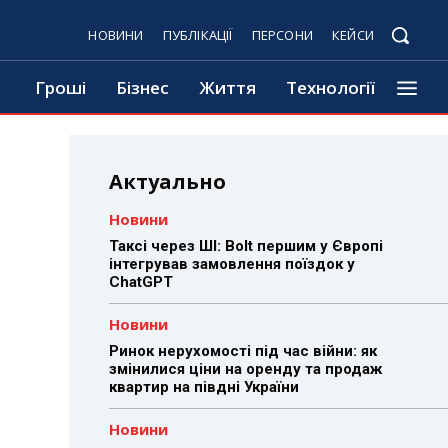
НОВИНИ
ПУБЛІКАЦІЇ
ПЕРСОНИ
КЕЙСИ
Гроші
Бізнес
Життя
Технології
Актуально
Новини
Таксі через ШІ: Bolt першим у Європі
інтегрував замовлення поїздок у
ChatGPT
Новини
Ринок нерухомості під час війни: як
змінилися ціни на оренду та продаж
квартир на півдні України
Новини