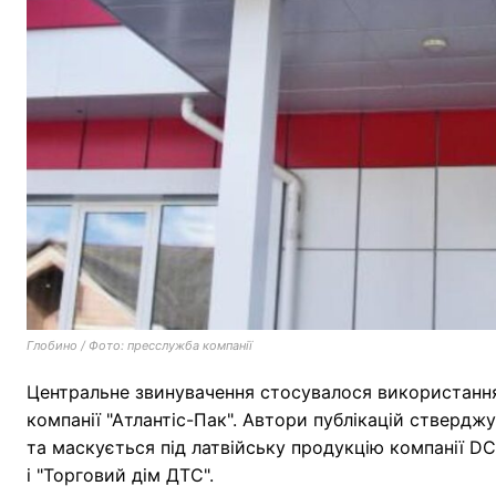
Глобино / Фото: пресслужба компанії
Центральне звинувачення стосувалося використання 
компанії "Атлантіс-Пак". Автори публікацій ствердж
та маскується під латвійську продукцію компанії DC
і "Торговий дім ДТС".