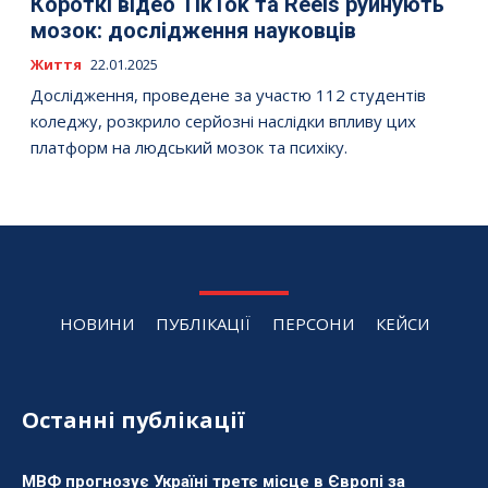
Короткі відео TikTok та Reels руйнують
мозок: дослідження науковців
Життя
22.01.2025
Дослідження, проведене за участю 112 студентів
коледжу, розкрило серйозні наслідки впливу цих
платформ на людський мозок та психіку.
НОВИНИ
ПУБЛІКАЦІЇ
ПЕРСОНИ
КЕЙСИ
Останні публікації
МВФ прогнозує Україні третє місце в Європі за