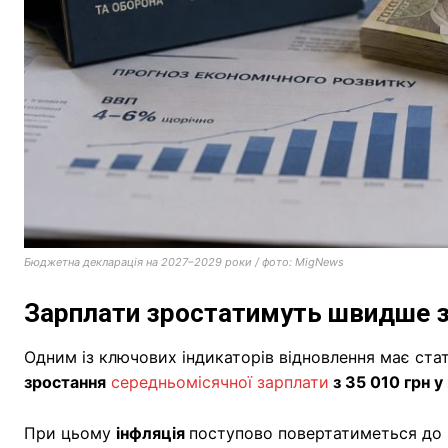
Бюджетна декларація на 2027–2029 роки / фото: MigNews
Зарплати зростатимуть швидше за
Одним із ключових індикаторів відновлення має ста
зростання
середньомісячної зарплати
з 35 010 грн у
При цьому
інфляція
поступово повертатиметься до р