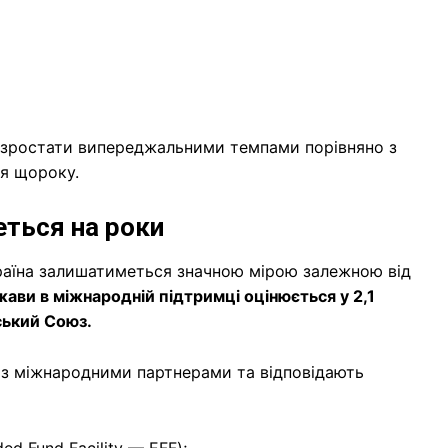
є зростати випереджальними темпами порівняно з
ся щороку.
еться на роки
країна залишатиметься значною мірою залежною від
ави в міжнародній підтримці оцінюється у 2,1
ький Союз.
 з міжнародними партнерами та відповідають
 Fund Facility — EFF);