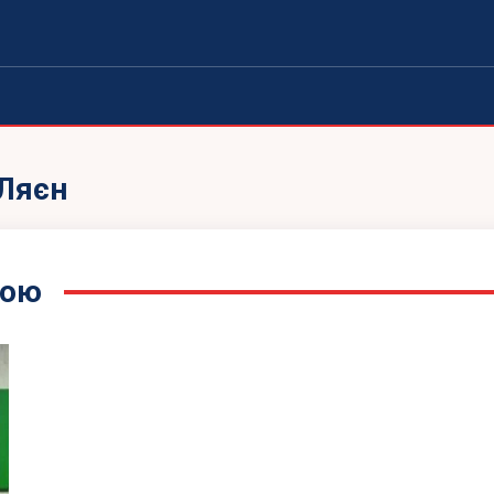
 Ляєн
кою