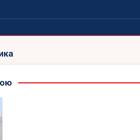
ика
кою