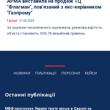
АРМА виставила на продаж ТЦ
"Флагман", пов'язаний з екс-керівником
"Газпрому"
Гроші
21.02.2025
За оцінкою незалежного оцінювача, ринкова вартість
об'єкта становить 309,78 мільйонів гривень.
НОВИНИ
ПУБЛІКАЦІЇ
ПЕРСОНИ
КЕЙСИ
Останні публікації
МВФ прогнозує Україні третє місце в Європі за