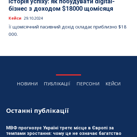
Історія успіху: як побудувати digital-
бізнес з доходом $18000 щомісяця
Кейси
29.10.2024
Її щомісячний пасивний дохід складає приблизно $18
000.
НОВИНИ
ПУБЛІКАЦІЇ
ПЕРСОНИ
КЕЙСИ
Останні публікації
МВФ прогнозує Україні третє місце в Європі за
темпами зростання: чому це не означає багатство