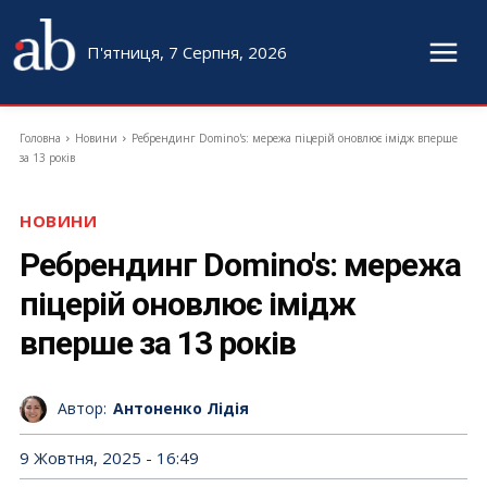
П'ятниця, 7 Серпня, 2026
Головна
Новини
Ребрендинг Domino's: мережа піцерій оновлює імідж вперше
за 13 років
НОВИНИ
Ребрендинг Domino's: мережа
піцерій оновлює імідж
вперше за 13 років
Автор:
Антоненко Лідія
9 Жовтня, 2025 - 16:49