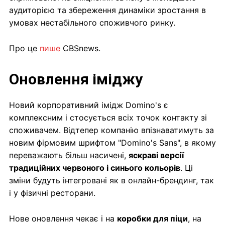
аудиторією та збереження динаміки зростання в
умовах нестабільного споживчого ринку.
Про це
пише
СВSnews.
Оновлення іміджу
Новий корпоративний імідж Domino's є
комплексним і стосується всіх точок контакту зі
споживачем. Відтепер компанію впізнаватимуть за
новим фірмовим шрифтом "Domino's Sans", в якому
переважають більш насичені,
яскраві версії
традиційних червоного і синього кольорів
. Ці
зміни будуть інтегровані як в онлайн-брендинг, так
і у фізичні ресторани.
Нове оновлення чекає і на
коробки для піци
, на