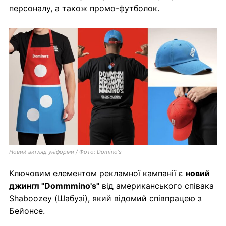
персоналу, а також промо-футболок.
Новий вигляд уніформи / Фото: Domino's
Ключовим елементом рекламної кампанії є
новий
джингл "Dommmino's"
від американського співака
Shaboozey (Шабузі), який відомий співпрацею з
Бейонсе.