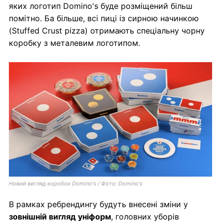
яких логотип Domino's буде розміщений більш
помітно. Ба більше, всі пиці із сирною начинкою
(Stuffed Crust pizza) отримають спеціальну чорну
коробку з металевим логотипом.
Новий вигляд коробок Domino's / Фото: Domino's
В рамках ребрендингу будуть внесені зміни у
зовнішній вигляд уніформ
, головних уборів