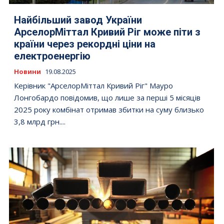
Найбільший завод України
АрселорМіттал Кривий Ріг може піти з
країни через рекордні ціни на
електроенергію
Новини
19.08.2025
Керівник "АрселорМіттал Кривий Ріг" Мауро
Лонгобардо повідомив, що лише за перші 5 місяців
2025 року комбінат отримав збитки на суму близько
3,8 млрд грн....