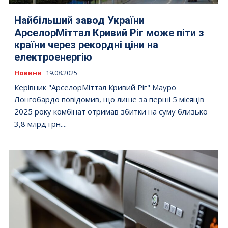
Найбільший завод України
АрселорМіттал Кривий Ріг може піти з
країни через рекордні ціни на
електроенергію
Новини
19.08.2025
Керівник "АрселорМіттал Кривий Ріг" Мауро
Лонгобардо повідомив, що лише за перші 5 місяців
2025 року комбінат отримав збитки на суму близько
3,8 млрд грн....