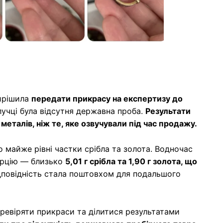
вирішила
передати прикрасу на експертизу до
блучці була відсутня державна проба.
Результати
металів, ніж те, яке озвучували під час продажу.
о майже рівні частки срібла та золота. Водночас
орцію — близько
5,01 г срібла та 1,90 г золота, що
повідність стала поштовхом для подальшого
перевіряти прикраси та ділитися результатами