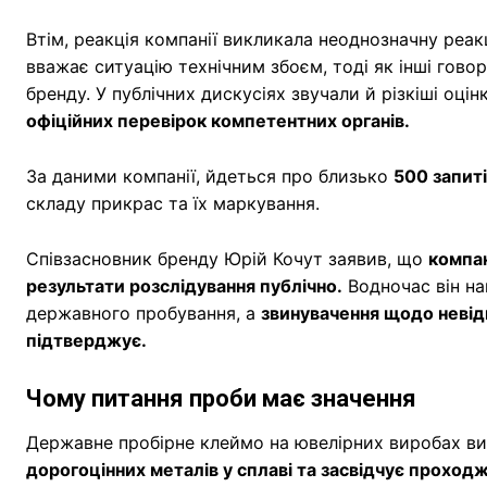
Втім, реакція компанії викликала неоднозначну реа
вважає ситуацію технічним збоєм, тоді як інші гово
бренду. У публічних дискусіях звучали й різкіші оцін
офіційних перевірок компетентних органів.
За даними компанії, йдеться про близько
500 запиті
складу прикрас та їх маркування.
Співзасновник бренду Юрій Кочут заявив, що
компан
результати розслідування публічно.
Водночас він на
державного пробування, а
звинувачення щодо невідп
підтверджує.
Чому питання проби має значення
Державне пробірне клеймо на ювелірних виробах в
дорогоцінних металів у сплаві та засвідчує проход