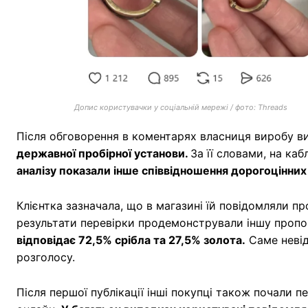
Допис користувачки у соціальній мережі / фото: Threads
Після обговорення в коментарях власниця виробу 
державної пробірної установи.
За її словами, на ка
аналізу показали інше співвідношення дорогоцінних 
Клієнтка зазначала, що в магазині їй повідомляли пр
результати перевірки продемонстрували іншу проп
відповідає 72,5% срібла та 27,5% золота.
Саме невід
розголосу.
Після першої публікації інші покупці також почали 