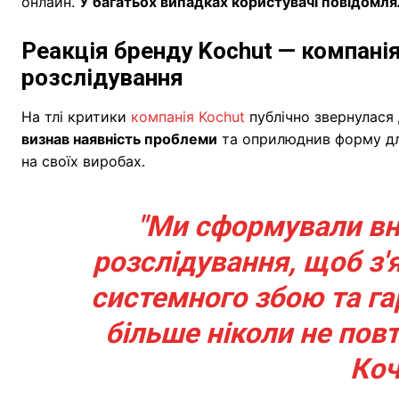
онлайн.
У багатьох випадках користувачі повідомля
Реакція бренду Kochut — компані
розслідування
На тлі критики
компанія Kochut
публічно звернулася д
визнав наявність проблеми
та оприлюднив форму для
на своїх виробах.
"Ми сформували вн
розслідування, щоб з'
системного збою та га
більше ніколи не пов
Коч