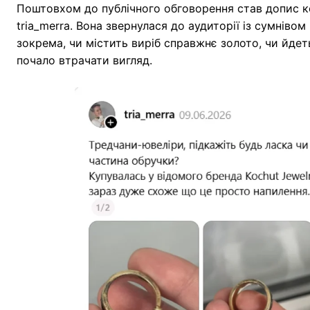
Поштовхом до публічного обговорення став допис 
tria_merra. Вона звернулася до аудиторії із сумніво
зокрема, чи містить виріб справжнє золото, чи йде
почало втрачати вигляд.