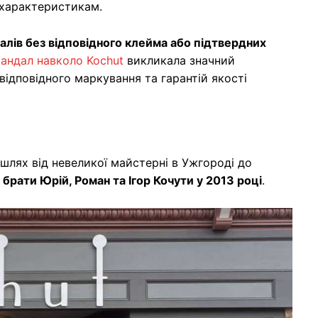
 характеристикам.
еталів без відповідного клейма або підтвердних
кандал навколо Kochut
викликала значний
відповідного маркування та гарантій якості
шлях від невеликої майстерні в Ужгороді до
и
брати Юрій, Роман та Ігор Кочути у 2013 році
.