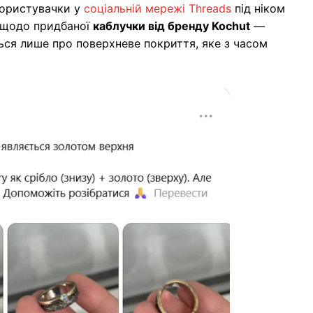
користувачки у
соціальній мережі Threads
під ніком
м щодо придбаної
каблучки від бренду Kochut
—
ться лише про поверхневе покриття, яке з часом