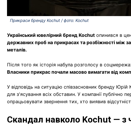
Прикраси бренду Kochut / фото: Kochut
Український ювелірний бренд Kochut
опинився в цен
державних проб на прикрасах та розбіжності між з
металів.
Після того як історія набула розголосу в соцмереж
Власники прикрас почали масово вимагати від компа
У відповідь на ситуацію співзасновник бренду Юрій
для з'ясування всіх обставин. У компанії публічно п
опрацьовувати звернення тих, хто виявив відсутніст
Скандал навколо Kochut — з 