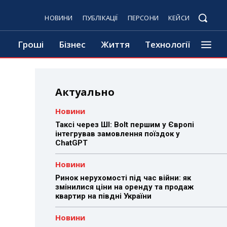
НОВИНИ
ПУБЛІКАЦІЇ
ПЕРСОНИ
КЕЙСИ
Гроші
Бізнес
Життя
Технології
Актуально
Новини
Таксі через ШІ: Bolt першим у Європі
інтегрував замовлення поїздок у
ChatGPT
Новини
Ринок нерухомості під час війни: як
змінилися ціни на оренду та продаж
квартир на півдні України
Новини