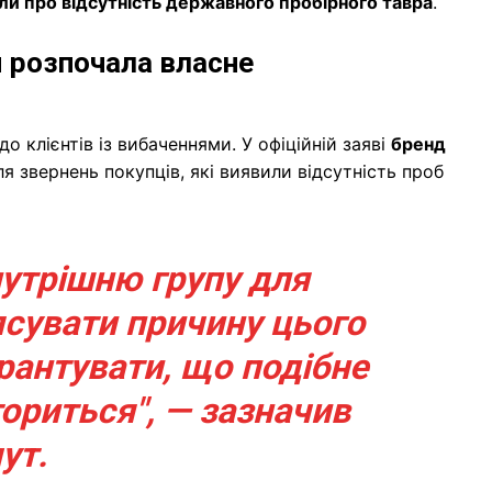
ли про відсутність державного пробірного тавра
.
я розпочала власне
о клієнтів із вибаченнями. У офіційній заяві
бренд
 звернень покупців, які виявили відсутність проб
утрішню групу для
ясувати причину цього
рантувати, що подібне
ториться", — зазначив
ут.