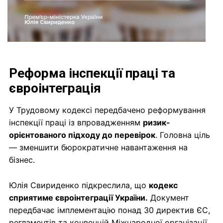
Реформа інспекції праці та
євроінтеграція
У Трудовому кодексі передбачено реформування
інспекції праці із впровадженням
ризик-
орієнтованого підходу до перевірок
. Головна ціль
— зменшити бюрократичне навантаження на
бізнес.
Юлія Свириденко підкреслила, що
кодекс
сприятиме євроінтеграції України.
Документ
передбачає імплементацію понад 30 директив ЄС,
регламентів та конвенцій Міжнародної організації