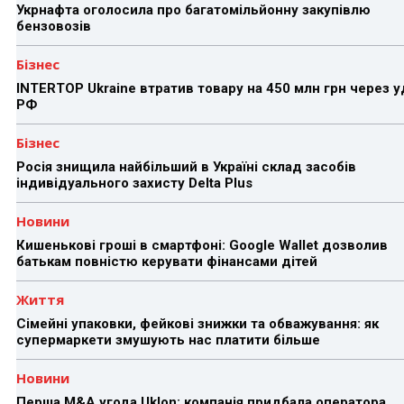
Укрнафта оголосила про багатомільйонну закупівлю
бензовозів
Бізнес
INTERTOP Ukraine втратив товару на 450 млн грн через 
РФ
Бізнес
Росія знищила найбільший в Україні склад засобів
індивідуального захисту Delta Plus
Новини
Кишенькові гроші в смартфоні: Google Wallet дозволив
батькам повністю керувати фінансами дітей
Життя
Сімейні упаковки, фейкові знижки та обважування: як
супермаркети змушують нас платити більше
Новини
Перша M&A угода Uklon: компанія придбала оператора