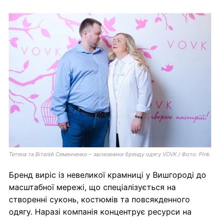
Тетяна та Віталій Семенченко – засновники бренду одягу VOVK / Фото: Pink
Бренд виріс із невеликої крамниці у Вишгороді до
масштабної мережі, що спеціалізується на
створенні суконь, костюмів та повсякденного
одягу. Наразі компанія концентрує ресурси на