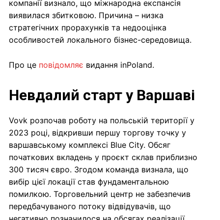
компанії визнало, що міжнародна експансія
виявилася збитковою. Причина – низка
стратегічних прорахунків та недооцінка
особливостей локального бізнес-середовища.
Про це
повідомляє
видання inPoland.
Невдалий старт у Варшаві
Vovk розпочав роботу на польській території у
2023 році, відкривши першу торгову точку у
варшавському комплексі Blue City. Обсяг
початкових вкладень у проєкт склав приблизно
300 тисяч євро. Згодом команда визнала, що
вибір цієї локації став фундаментальною
помилкою. Торговельний центр не забезпечив
передбачуваного потоку відвідувачів, що
негативно позначилося на обсягах реалізації