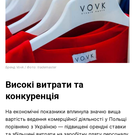
Бренд Vovk / Фото: trademaster
Високі витрати та
конкуренція
На економічні показники вплинула значно вища
вартість ведення комерційної діяльності у Польщі
порівняно з Україною — підвищені орендні ставки
та збільшені витрати на заробітну плату персоналу.