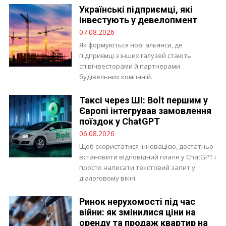
Українські підприємці, які
інвестують у девелопмент
07.08.2026
Як формуються нові альянси, де
підприємці з інших галузей стають
співінвесторами й партнерами
будівельних компаній.
Таксі через ШІ: Bolt першим у
Європі інтегрував замовлення
поїздок у ChatGPT
06.08.2026
Щоб скористатися інновацією, достатньо
встановити відповідний плагін у ChatGPT і
просто написати текстовий запит у
діалоговому вікні.
Ринок нерухомості під час
війни: як змінилися ціни на
оренду та продаж квартир на