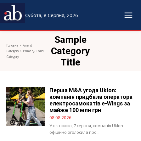
Субота, 8 Серпня, 2026
Sample
Головна
Parent
Category
Category
Primary/Child
Category
Title
Перша M&A угода Uklon:
компанія придбала оператора
електросамокатів e-Wings за
майже 100 млн грн
08.08.2026
У п'ятницю, 7 серпня, компанія Uklon
офіційно оголосила про...