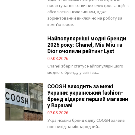
проєктування сонячних електростанцій і є
абсолютно інклюзивним, адже
зорієнтований виключно на роботу за
комп'ютером.
Найпопулярніші модні бренди
2026 року: Chanel, Miu Miu та
Dior очолили рейтинг Lyst
07.08.2026
Chanel зберіг статус найпопулярнішого
модного бренду у світі за...
COOSH виходить за межі
України: український fashion-
бренд відкриє перший магазин
у Варшаві
07.08.2026
Український бренд одягу COOSH заявив
про вихід на міжнародний...