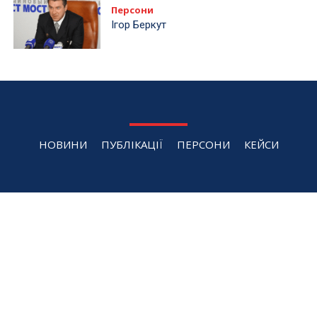
30.07.2026
Мінекономіки запускає програму для
працевлаштування українців 50+: чи
допоможе подолати дефіцит кадрів
30.07.2026
Понад 600 нових магазинів за пів року: як
змінилася карта ритейлу України у 2026 році
30.07.2026
Не лише П'яна Вишня: !FEST запускає власний
AI-бізнес
30.07.2026
Київміськбуд наближається до завершення