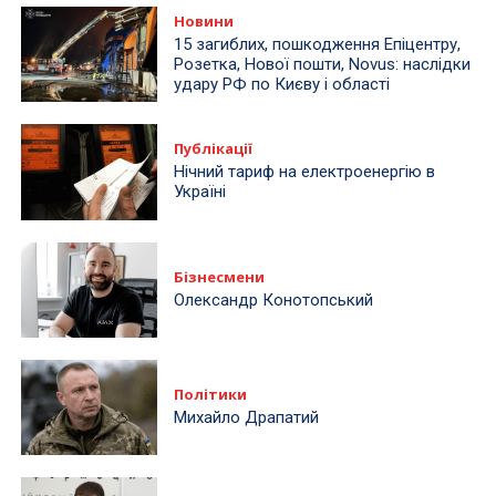
GSC Game World анонсувала перше велике
доповнення до S.T.A.L.K.E.R. 2: деталі сюжету
та дата релізу
30.07.2026
Nova Digital запустила одну з найбільших в
Україні VMS-платформ: система охоплює 50
тис. камер
30.07.2026
Порошенко очолив рейтинг найбагатших
депутатів України: хто ще в списку
30.07.2026
Як змінився середній чек українців за останній
рік — дослідження