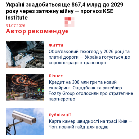
Україні знадобиться ще $67,4 млрд до 2029
року через затяжну війну — прогноз KSE
Institute
31.07.2026
Як провести перепідготовку команду під AI
30.07.2026
Обійшла Нову пошту та DHL: Meest увійшла у
топ-10 найбільших поштових компаній Польщі
30.07.2026
Плата за посилки з AliExpress та Amazon: уряд
схвалив нові правила оподаткування
міжнародних відправлень
30.07.2026