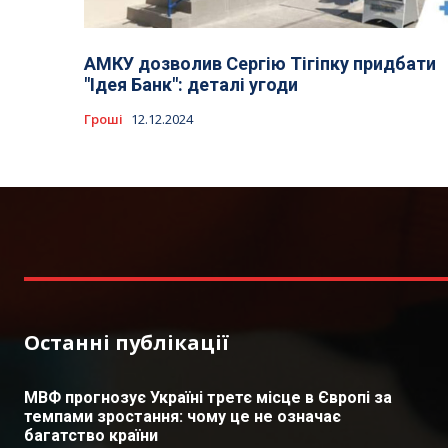
АМКУ дозволив Сергію Тігіпку придбати
"Ідея Банк": деталі угоди
Гроші
12.12.2024
Останні публікації
МВФ прогнозує Україні третє місце в Європі за
темпами зростання: чому це не означає
багатство країни