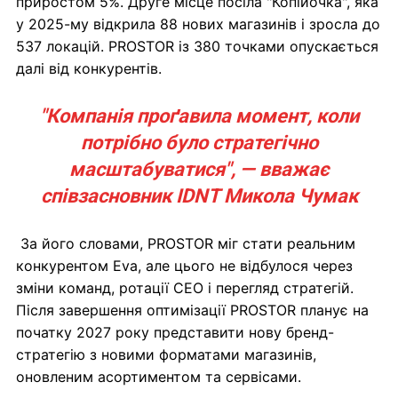
приростом 5%. Друге місце посіла "Копійочка", яка
у 2025-му відкрила 88 нових магазинів і зросла до
537 локацій. PROSTOR із 380 точками опускається
далі від конкурентів.
"Компанія проґавила момент, коли
потрібно було стратегічно
масштабуватися", — вважає
співзасновник IDNT Микола Чумак
За його словами, PROSTOR міг стати реальним
конкурентом Eva, але цього не відбулося через
зміни команд, ротації CEO і перегляд стратегій.
Після завершення оптимізації PROSTOR планує на
початку 2027 року представити нову бренд-
стратегію з новими форматами магазинів,
оновленим асортиментом та сервісами.