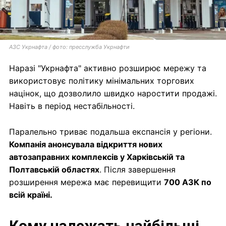
АЗС Укрнафта / фото: пресслужба Укрнафти
Наразі "Укрнафта" активно розширює мережу та
використовує політику мінімальних торгових
націнок, що дозволило швидко наростити продажі.
Навіть в період нестабільності.
Паралельно триває подальша експансія у регіони.
Компанія анонсувала відкриття нових
автозаправних комплексів у Харківській та
Полтавській областях
. Після завершення
розширення мережа має перевищити
700 АЗК по
всій країні.
Кому належать найбільші