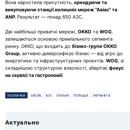
Вона наростила присутність,
орендуючи та
викуповуючи станції колишніх мереж "Авіас" та
ANP.
Результат — понад 650 АЗС.
Дві найбільші приватні мережі,
OKKO
та
WOG
,
залишаються основою преміального сегмента
ринку. OKKO, що входить до
бізнес-групи OKKO
Group
, активно диверсифікує бізнес — від агро до
енергетики та інфраструктурних проєктів.
WOG
, зі
складнішою структурою власності, зберігає
фокус
на сервісі та гастрономії
.
ПОЗНАЧКИ
ORLEN
АЗС
ПАЛЬНЕ
ПОЛЬЩА
УКРНАФТА
Актуально