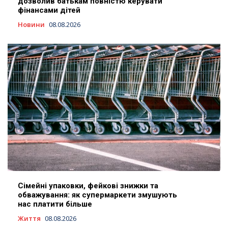
дозволив батькам повністю керувати
фінансами дітей
Новини
08.08.2026
Сімейні упаковки, фейкові знижки та
обважування: як супермаркети змушують
нас платити більше
Життя
08.08.2026