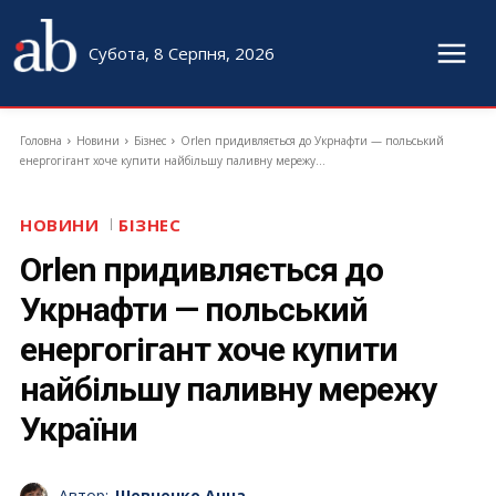
Субота, 8 Серпня, 2026
Головна
Новини
Бізнес
Orlen придивляється до Укрнафти — польський
енергогігант хоче купити найбільшу паливну мережу...
НОВИНИ
БІЗНЕС
Orlen придивляється до
Укрнафти — польський
енергогігант хоче купити
найбільшу паливну мережу
України
Автор:
Шевченко Анна