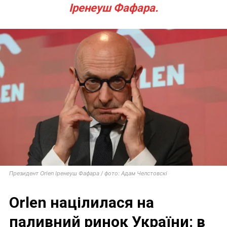
Іренеуш Фафара.
Президент Orlen Іренеуш Фафара / фото: Адам Челстовскі
Orlen націлилася на
паливний ринок України: в