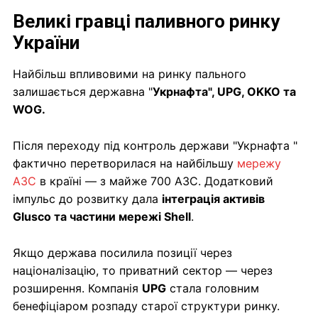
Великі гравці паливного ринку
України
Найбільш впливовими на ринку пального
залишається державна "
Укрнафта", UPG, OKKO та
WOG.
Після переходу під контроль держави "Укрнафта "
фактично перетворилася на найбільшу
мережу
АЗС
в країні — з майже 700 АЗС. Додатковий
імпульс до розвитку дала
інтеграція активів
Glusco та частини мережі Shell
.
Якщо держава посилила позиції через
націоналізацію, то приватний сектор — через
розширення. Компанія
UPG
стала головним
бенефіціаром розпаду старої структури ринку.