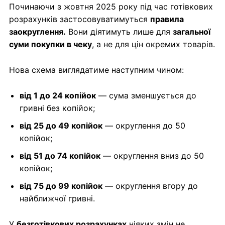
Починаючи з жовтня 2025 року під час готівкових
розрахунків застосовуватимуться
правила
заокруглення.
Вони діятимуть лише для
загальної
суми покупки в чеку
, а не для цін окремих товарів.
Нова схема виглядатиме наступним чином:
від 1 до 24 копійок
— сума зменшується до
гривні без копійок;
від 25 до 49 копійок
— округлення до 50
копійок;
від 51 до 74 копійок
— округлення вниз до 50
копійок;
від 75 до 99 копійок
— округлення вгору до
найближчої гривні.
У
безготівкових розрахунках
ніяких змін не