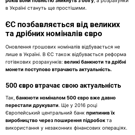
років вони повністю зникнуть з обігу
, а розрахунки
в Україні стануть ще простішими.
ЄС позбавляється від великих
та дрібних номіналів євро
Оновлення грошових номіналів відбувається не
лише в Україні. В ЄС також відбувається реформа
готівкових розрахунків:
великі банкноти та дрібні
монети поступово втрачають актуальність.
500 євро втрачає свою актуальність
Так,
банкноти номіналом 500 євро вже давно
перестали друкувати
. Ще у 2016 році
Європейський центральний банк
припинив їх
виробництво через поширення підробок
та
використання у незаконних фінансових операціях.