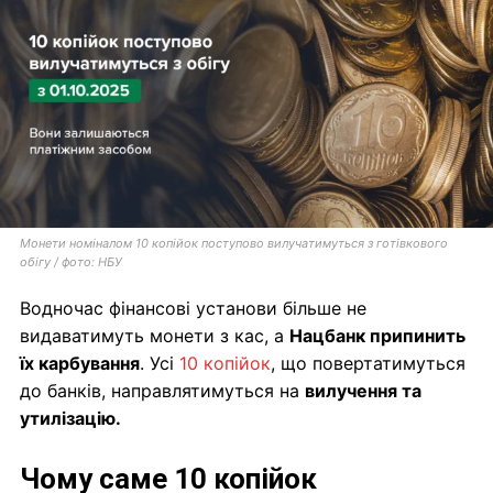
Монети номіналом 10 копійок поступово вилучатимуться з готівкового
обігу / фото: НБУ
Водночас фінансові установи більше не
видаватимуть монети з кас, а
Нацбанк припинить
їх карбування
. Усі
10 копійок
, що повертатимуться
до банків, направлятимуться на
вилучення та
утилізацію.
Чому саме 10 копійок