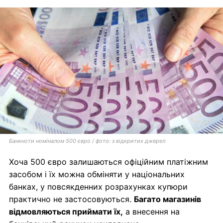
Банкноти номіналом 500 євро / фото: з відкритих джерел
Хоча 500 євро залишаються офіційним платіжним
засобом і їх можна обміняти у національних
банках, у повсякденних розрахунках купюри
практично не застосовуються.
Багато магазинів
відмовляються приймати їх,
а внесення на