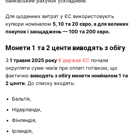
банківський рахунок ускладнене.
Для щоденних витрат у ЄС використовують
купюри номіналом
5, 10 та 20 євро, а для великих
покупок і заощаджень — 100 та 200 євро.
Монети 1 та 2 центи виводять з обігу
З
1 травня 2025 року
8 держав ЄС
почали
округляти суми чеків при оплаті готівкою, що
фактично
виводять з обігу монети номіналом 1 та
2 центи
. До списку входять:
Бельгія,
Нідерланди,
Фінляндія,
Ірландія,