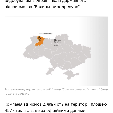
видобувачем в Україні після державного
підприємства "Волиньприродресурс".
Розташування родовища компанії "Центр "Сонячне ремесло" / Фото: "Центр
"Сонячне ремесло"
Компанія здійснює діяльність на території площею
457,7 гектарів, де за офіційними даними