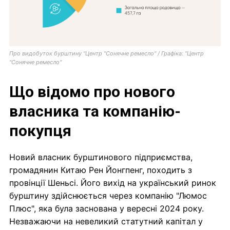
Про видобуток бурштину "Центр "Сонячне ремесло" / Графіка: "Центр
"Сонячне ремесло"
Що відомо про нового
власника та компанію-
покупця
Новий власник бурштинового підприємства,
громадянин Китаю Рен Йонгпенг, походить з
провінції Шеньсі. Його вихід на український ринок
бурштину здійснюється через компанію "Люмос
Плюс", яка була заснована у вересні 2024 року.
Незважаючи на невеликий статутний капітал у