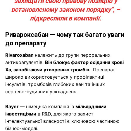
захищати свою правову позицію у
встановленому законом порядку", –
підкреслили в компанії.
Ривароксабан — чому так багато уваги
до препарату
Rivaroxaban
належить до групи пероральних
антикоагулянтів.
Він блокує фактор осідання крові
Xa, запобігаючи утворенню тромбів.
Препарат
широко використовується у профілактиці
інсультів, тромбозів глибоких вен та інших
серцево-судинних ускладнень.
Bayer
— німецька компанія із
мільярдними
інвестиціями
в R&D, для якого захист
інтелектуальної власності є ключовою частиною
бізнес-моделі.