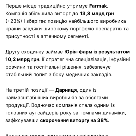
Перше місце традиційно утримує
Farmak
.
Компанія збільшила виторг до
13,3 млрд грн
(+23%) і зберігає позицію найбільшого виробника
країни завдяки широкому портфелю препаратів та
присутності в аптечному сегменті.
Другу сходинку займає
Юрія-фарм із результатом
10,2 млрд грн
. Її стратегічна спеціалізація, інфузійні
розчини та госпітальні рішення, забезпечує
стабільний попит з боку медичних закладів.
На третій позиції —
Дарниця
, один із
наймасштабніших виробників за обсягами
продукції. Водночас компанія стала одним із
головних аутсайдерів року за темпами динаміки,
зафіксувавши
скорочення виторгу на 38%.
Водночас ринок демонструє нерівномірну