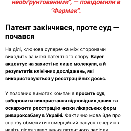
необґрунтованими", — повідомили в
"Фармак".
Патент закінчився, проте суд —
почався
На ділі, ключова суперечка між сторонами
виходить за межі патентного спору.
Bayer
акцентує на захисті не лише молекули, а й
результатів клінічних досліджень, які
використовуються у реєстраційних досьє.
У позовних вимогах компанія
просить суд
заборонити використання відповідних даних та
оскаржити реєстрацію низки лікарських форм
ривароксабану в Україні.
Фактично мова йде про
спробу обмежити комерційний запуск генериків
навіть після завершення патентного періоду.