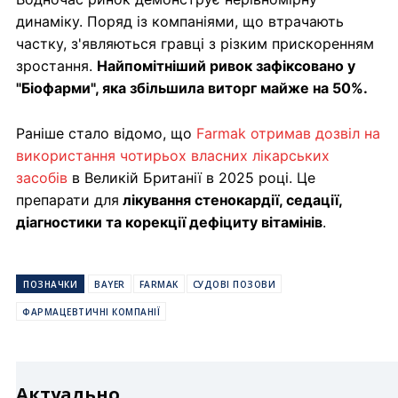
динаміку. Поряд із компаніями, що втрачають
частку, з'являються гравці з різким прискоренням
зростання.
Найпомітніший ривок зафіксовано у
"Біофарми", яка збільшила виторг майже на 50%.
Раніше стало відомо, що
Farmak отримав дозвіл на
використання чотирьох власних лікарських
засобів
в Великій Британії в 2025 році. Це
препарати для
лікування стенокардії, седації,
діагностики та корекції дефіциту вітамінів
.
ПОЗНАЧКИ
BAYER
FARMAK
СУДОВІ ПОЗОВИ
ФАРМАЦЕВТИЧНІ КОМПАНІЇ
Актуально