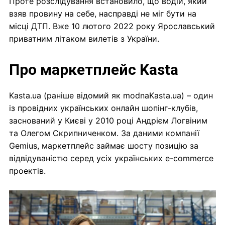
Проте розслідування встановило, що водій, який
взяв провину на себе, насправді не міг бути на
місці ДТП. Вже 10 лютого 2022 року Ярославський
приватним літаком вилетів з України.
Про маркетплейс Kasta
Kasta.ua (раніше відомий як modnaKasta.ua) – один
із провідних українських онлайн шопінг-клубів,
заснований у Києві у 2010 році Андрієм Логвіним
та Олегом Скрипниченком. За даними компанії
Gemius, маркетплейс займає шосту позицію за
відвідуваністю серед усіх українських e-commerce
проектів.