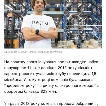
СЕО Kasta Андрій Логвін / Фото: пресслужба
На початку свого існування проект швидко набув
популярності і вже до кінця 2012 року кількість
зареєстрованих учасників клубу перевищила 1,5
мільйона. У тому ж році компанія була визнана
"проривом року" на ринку електронної комерції з
оборотом близько $23 млн.
У травні 2018 року компанія провела ребрендинг,