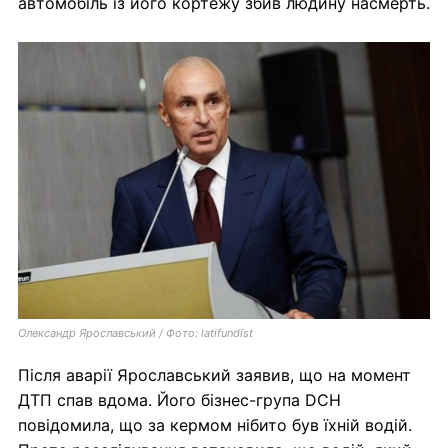
автомобіль із його кортежу збив людину насмерть.
Олександр Ярославський / Фото: latifundist
Після аварії Ярославський заявив, що на момент
ДТП спав вдома. Його бізнес-група DCH
повідомила, що за кермом нібито був їхній водій.