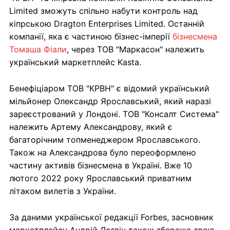
Limited зможуть спільно набути контроль над
кіпрською Dragton Enterprises Limited. Останній
компанії, яка є частиною бізнес-імперії
бізнесмена
Томаша Фіали
, через ТОВ "Маркасон" належить
український маркетплейс Kasta.
Бенефіціаром ТОВ "КРВН" є відомий український
мільйонер Олександр Ярославський, який наразі
зареєстрований у Лондоні. ТОВ "Консалт Система"
належить Артему Александрову, який є
багаторічним топменеджером Ярославського.
Також на Александрова було переоформлено
частину активів бізнесмена в Україні. Вже 10
лютого 2022 року Ярославський приватним
літаком вилетів з України.
За даними української редакції Forbes, засновник
маркетплейсу Андрій Логвін також збереже свою