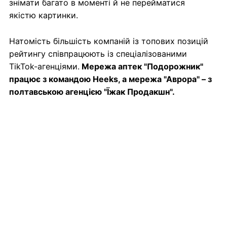
знімати багато в моменті й не перейматися
якістю картинки.
Натомість більшість компаній із топових позицій
рейтингу співпрацюють із спеціалізованими
TikTok-агенціями.
Мережа аптек "Подорожник"
працює з командою Heeks, а мережа "Аврора" – з
полтавською агенцією "Їжак Продакшн".
"Ми задаємо вектор, стратегічну і
концептуальну складову, а 'гіки'
генерують ідеї, пишуть сценарії,
проводять зйомки і випускають
відео", – розповідає маркетинг-
директор "Подорожника" В'ячеслав
Сауц.