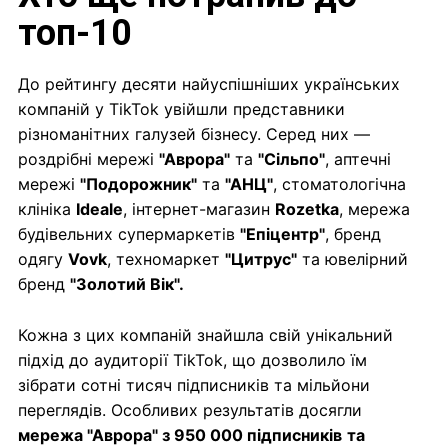
топ-10
До рейтингу десяти найуспішніших українських
компаній у TikTok увійшли представники
різноманітних галузей бізнесу. Серед них —
роздрібні мережі
"Аврора"
та
"Сільпо"
, аптечні
мережі
"Подорожник"
та
"АНЦ"
, стоматологічна
клініка
Ideale
, інтернет-магазин
Rozetka
, мережа
будівельних супермаркетів
"Епіцентр"
, бренд
одягу
Vovk
, техномаркет
"Цитрус"
та ювелірний
бренд
"Золотий Вік".
Кожна з цих компаній знайшла свій унікальний
підхід до аудиторії TikTok, що дозволило їм
зібрати сотні тисяч підписників та мільйони
переглядів. Особливих результатів досягли
мережа "Аврора" з 950 000 підписників
та